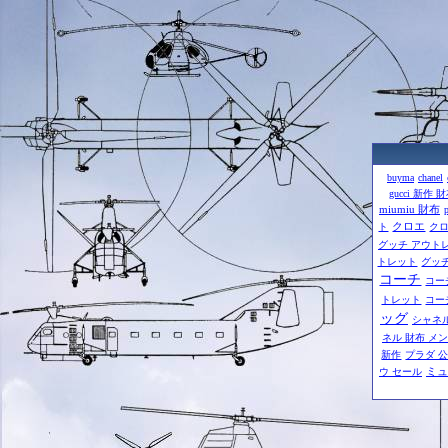
buyma
chanel
gucci 新作 
miumiu 財布
クロエ
ト
ク
グッチ アウト
トレット
グッチ
コーチ
コー
トレット
コー
ッグ
シャネル
ネル 財布 メ
新作
プラダ 
ミュ
ウ セール