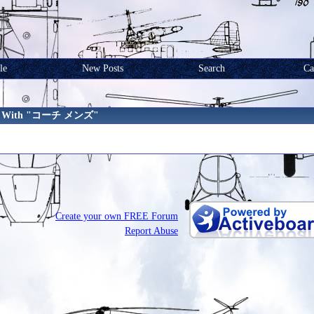
le
New Posts
Search
Ca
ged With "コーチ メンズ"
Create your own FREE Forum
Report Abuse