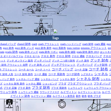
Tags
chanel バッグ
chanel 財布
coach
coach アウトレット
coach ハンドバッグ
coach 財布
coach 通販
gucc
miumiu アウトレット
m
財布
gucci 財布
gucci 財布 メンズ
gucci 財布 新作
gucci 長財布
louis vuitton
prada 財布
prada
prada 財布 メンズ
prada 財布 リボン
prada 財布 値段
prada 財布 新作 2013
はシャネ
クロエ 新作
クロエ 財布
クロエバッグ
クロ
ロエ オードパルファム
クロエ セール
クロエ 通販
グッチ 財布
グッチ バッグ
レット
グッチ オンライン 販売
グッチ 二つ折り財布
グッチ 新作
グッチアウトレット
グッチバッグ
グッチ財布
 財布 アウトレット 佐野
グッチ 財布 メンズ
コーチ 財布
コーチ バッグ
チ アウトレット
コーチ セール
コーチ トート
コーチ 店舗
シャネル
コーチ 長財布
コーチ財布
チ 財布 人気
コーチ 財布 新作
コーチ 通販
シグネチャ
シャネル 財布
 バッグ 新作
シャネル バッグ 通販
シャネル バッグ​
シャネル 新作
シャネル 
プラダ
プラダ アウトレット
プラダ バッグ
ンズ
シャネル 財布 新作
シャネル 通販
ショッピング
プラダ 財布
公式
プラダ 店舗
プラダ 新作
プラダ 長財布
ミュウミュウ
ミュウミュウ アウトレ
ウミュウ 財布
ルイヴィトン
ルイヴ
ミュウミュウ 通販
ラウンドファスナ
ルイヴィトン セール
イヴィトン 財布
ルイヴィトン 通販
ルイヴィトン直営店
新作
財布
財布 プラダ