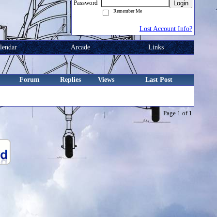
Password
Login
Remember Me
Lost Account Info?
lendar
Arcade
Links
Forum
Replies
Views
Last Post
Page 1 of 1