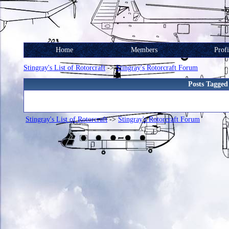
Home
Members
Profi
Stingray's List of Rotorcraft
->
Stingray's Rotorcraft Forum
Posts Tag
Stingray's List of Rotorcraft
->
Stingray's Rotorcraft Forum