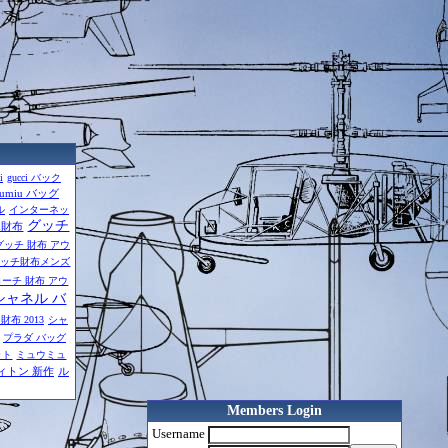
i
gucci バック
iumiu バッグ
ル
インターネッ
グッチ
エ財布
グッチ 財布 アウ
グッチ財布メンズ
コーチ 財布 アウ
シャネル バ
財布 2013
シャ
プラダ バッグ
ット
ミュウミュ
ィトン 新作
ル
Members Login
Username