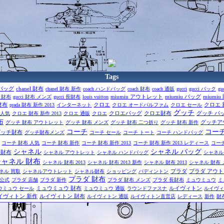
Tags
l バッグ
chanel 財布
chanel 財布 新作
coach ハンドバッグ
coach 財布
coach 通販
gucci
gucci バック
gu
miumiu アウトレット
miumiu バッグ
miumiu
i 財布
gucci 財布 メンズ
gucci 長財布
louis vuitton
 財布
クロエ
クロエ 
prada 財布 新作 2013
インターネット
クロエ オードパルファム
クロエ セール
グッチ
クロエバッグ
クロエ財布
グッチ バ
 人気
クロエ 財布 新作 2013
クロエ 通販
クロエ​
布
グッチア
グッチ 財布 アウトレット
グッチ 財布 メンズ
グッチ 財布 二つ折り
グッチ 財布 新作
コーチ
コーチ
グッチ財布
グッチ財布メンズ
コーチ セール
コーチ トート
コーチ ハンドバッグ
コーチ 財布 人気
コーチ 財布 新作
コーチ 財布 新作 2013
コーチ 財布 新作 2013 レディース
コー
シャネル
シャネル バッグ
チ財布
シャネル アウトレット
シャネル ハンドバッグ
シャネル
シャネル 財布
シャネル 財布 2013
シャネル 財布 2013 新作​
シャネル 財布 2013​
シャネル 財布 
プラダ
プラダ アウ
ネル 買取
シャネルアウトレット
シャネル財布
ショッピング
パディントン​
プラダ 財布
 公式
プラダ 店舗
プラダ 新作
プラダ 財布 メンズ
プラダ 長財布
ミュウミュウ
ミ
ミュウミュウ 財布
ルイヴィトン
ウミュウ セール
ミュウミュウ 通販
ラウンドファスナ
ルイヴィ
イヴィトン 新作
ルイヴィトン 財布
ルイヴィトン 通販
ルイヴィトン直営店
レディース
新作
財