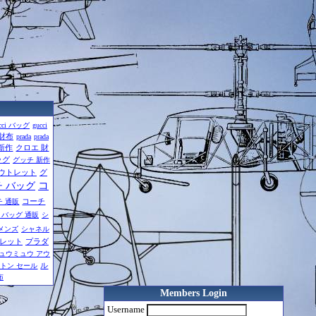
cci バッグ
gucci
 財布
prada
prada
新作
クロエ 財
ッグ
グッチ 新作
ウトレット
グ
コ
 バッグ
コーチ
チ 通販
 バッグ 通販
シ
メンズ
シャネル
トレット
プラダ
ュウミュウ アウ
ル
トン セール
布
Members Login
Username