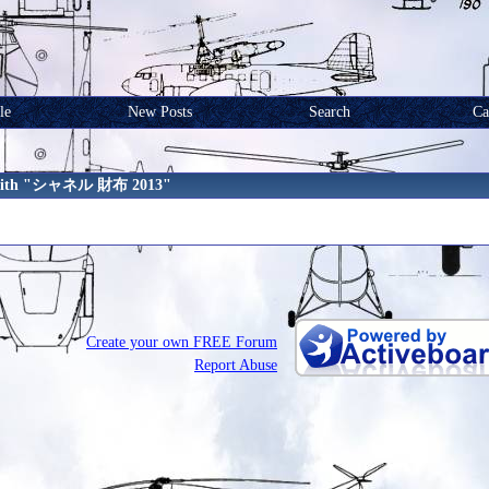
le
New Posts
Search
Ca
 With "シャネル 財布 2013"
Create your own FREE Forum
Report Abuse