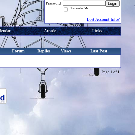
Password
Login
Remember Me
Lost Account Info?
lendar
Arcade
Links
Forum
Replies
Views
Last Post
Page 1 of 1