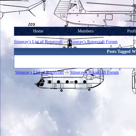
Home
Members
Profi
Stingray's List of Rotorcraft
->
Stingray's Rotorcraft Forum
Posts Tagged
Stingray's List of Rotorcraft
->
Stingray's Rotorcraft Forum