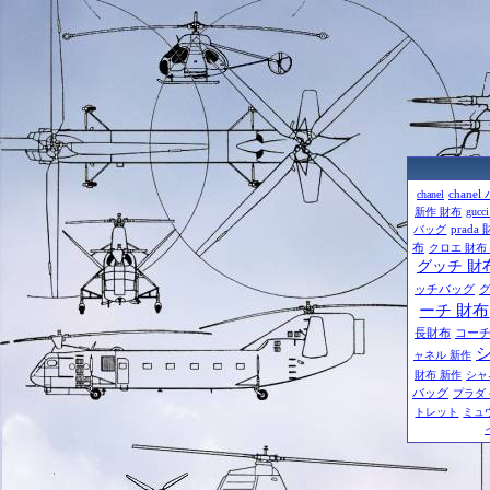
chane
chanel
新作 財布
gucc
prada
バッグ
布
クロエ 財布
グッチ 財
ッチバッグ
ーチ 財布
長財布
コー
ャネル 新作
財布 新作
シャ
バッグ
プラダ
トレット
ミュ