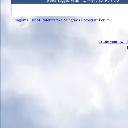
Posts Tagged With "コーチ ハンドバッグ"
Stingray's List of Rotorcraft
->
Stingray's Rotorcraft Forum
Create your own