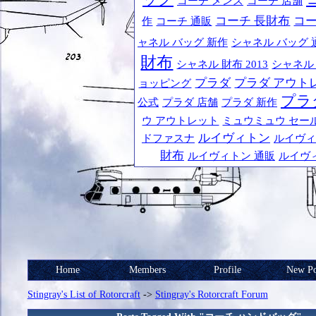
コーチ メンズ
コーチ 店舗
コーチ 長財布
コ
作
コーチ 通販
ャネル バッグ 新作
シャネル バッグ 
財布
シャネル 財布 2013
シャネル
プラダ
プラダ アウト
ョッピング
プラ
公式
プラダ 店舗
プラダ 新作
ウ アウトレット
ミュウミュウ セー
ルイヴィトン
ドファスナ
ルイヴィ
財布
ルイヴィトン 通販
ルイヴ
Home
Members
Profile
New Po
Stingray's List of Rotorcraft
->
Stingray's Rotorcraft Forum