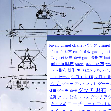
chanel バッグ
chane
buyma
chanel
グ
coach 財布
coach 通販
gucci
gucc
ズ
gucci 財布 新作
gucci 長財布
loui
miumiu 財布
prada 財布
prada
pr
prada 財布 新作 2013
はシャネル
イ
クロエ 新作
クロエ 
ロエ セール
ッチ
グッチ アウトレット
グッチ 
グッチ 財布
財布
グッチ 新作
グ
グッチア
佐野
グッチ 財布 メンズ
コーチ
布メンズ
コーチ アウト
ッグ