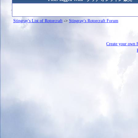
Stingray's List of Rotorcraft
->
Stingray's Rotorcraft Forum
Create your own