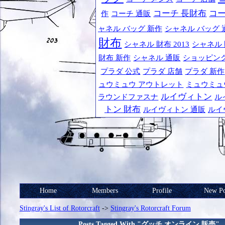
コーチ 長財布
コ
作
コーチ 通販
ャネル バッグ 新作
シャネル バッグ 
財布
シャネル 財布 2013
シャネル
財布 新作
シャネル 通販
ショッピン
プラダ 公式
プラダ 店舗
プラダ 新作
ュウミュウ アウトレット
ミュウミュ
ルイヴィトン
ラウンドファスナ
ル
トン 財布
ルイヴィトン 通販
ルイ
Home
Members
Profile
New Po
Stingray's List of Rotorcraft
->
Stingray's Rotorcraft Forum
Posts Tagged With "グッチ オンライン 販売"