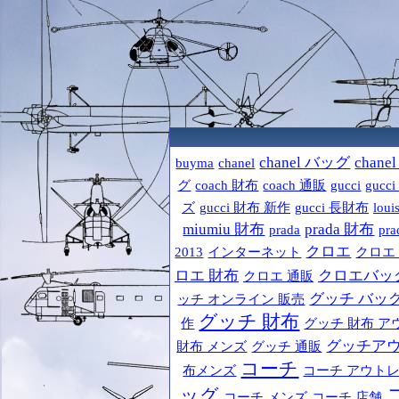
chanel バッグ
chane
buyma
chanel
グ
coach 財布
coach 通販
gucci
gucc
ズ
gucci 財布 新作
gucci 長財布
loui
miumiu 財布
prada 財布
prada
pr
クロエ
2013
インターネット
クロエ
ロエ 財布
クロエバッ
クロエ 通販
グッチ バッ
ッチ オンライン 販売
グッチ 財布
作
グッチ 財布 ア
グッチア
財布 メンズ
グッチ 通販
コーチ
布メンズ
コーチ アウト
ッグ
コーチ メンズ
コーチ 店舗